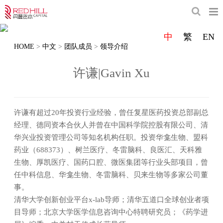
丹麓资本核心团队来自于国内创投基金管理公
司
中
繁
EN
HOME
>
中文
>
团队成员
>
领导介绍
对投资和产业有较深刻理解
许谦|Gavin Xu
许谦有超过20年投资行业经验，曾任复星医药投资总部副总
经理、德同资本合伙人并曾在中国科学院控股有限公司、清
华兴业投资管理公司等知名机构任职。投资华龛生物、盟科
药业（688373）、树兰医疗、冬雷脑科、良医汇、天科雅
生物、厚凯医疗、国药口腔、微医集团等行业头部项目，曾
任中科信息、华龛生物、冬雷脑科、贝来生物等多家公司董
事。
清华大学创新创业平台x-lab导师；清华五道口全球创业者项
目导师；北京大学医学信息咨询中心特聘研究员；《药学进