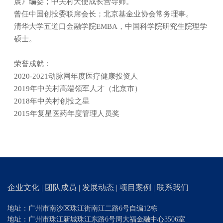
展》编委；中关村天使成长营导师。
曾任中国创投委联席会长；北京基金业协会常务理事。
清华大学五道口金融学院EMBA，中国科学院研究生院理学
硕士。
荣誉成就：
2020-2021动脉网年度医疗健康投资人
2019年中关村高端领军人才（北京市）
2018年中关村创投之星
2015年复星医药年度管理人员奖
企业文化
|
团队成员
|
发展动态
|
项目案例
|
联系我们
地址：广州市南沙区珠江街南江二路6号自编12栋
地址：广州市珠江新城珠江东路6号周大福金融中心3506室