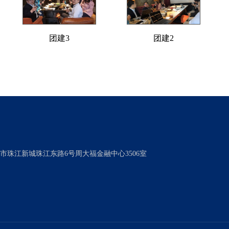
团建3
团建2
市珠江新城珠江东路6号周大福金融中心3506室